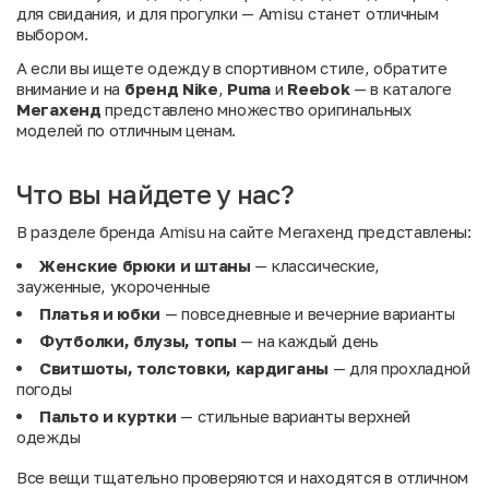
для свидания, и для прогулки — Amisu станет отличным
выбором.
А если вы ищете одежду в спортивном стиле, обратите
внимание и на
бренд Nike
,
Puma
и
Reebok
— в каталоге
Мегахенд
представлено множество оригинальных
моделей по отличным ценам.
Что вы найдете у нас?
В разделе бренда Amisu на сайте Мегахенд представлены:
Женские брюки и штаны
— классические,
зауженные, укороченные
Платья и юбки
— повседневные и вечерние варианты
Футболки, блузы, топы
— на каждый день
Свитшоты, толстовки, кардиганы
— для прохладной
погоды
Пальто и куртки
— стильные варианты верхней
одежды
Все вещи тщательно проверяются и находятся в отличном