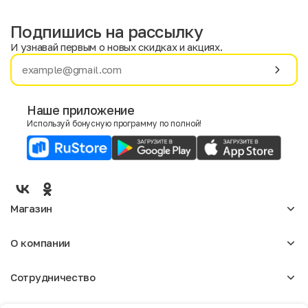
Подпишись на рассылку
И узнавай первым о новых скидках и акциях.
Имя
Фамилия
Наше приложение
Используй бонусную программу по полной!
E-mail
Пол
Мужской
Женский
Магазин
Согласие на получение чеков по электронной почте
Женское
О компании
Мужское
Аксессуары
О нас
Детское
Сотрудничество
Отзывы
Блог
Оптовикам
Вакансии