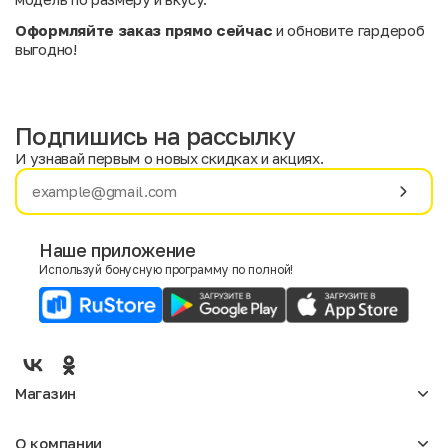
Оформляйте заказ прямо сейчас
и обновите гардероб
выгодно!
Подпишись на рассылку
И узнавай первым о новых скидках и акциях.
Имя
Фамилия
Наше приложение
Используй бонусную программу по полной!
E-mail
Пол
Мужской
Женский
Магазин
Согласие на получение чеков по электронной почте
Женское
О компании
Мужское